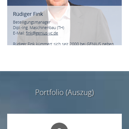
Rüdiger Fink
Beteiligungsmanager
Dipl.-Ing. Maschinenbau (TH)
E-Mail:
fink@genius-vc.de
Rüdiger Fink kümmert sich seit 2000 bei GENIUS neben
dem Dealsourcing um die Betreuung der
Portfoliounternehmen und beschafft Informationen zu
Branchen, Märkten, Schutzrechten und Trends.
Portfolio (Auszug)
Innocent Meat GmbH