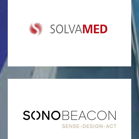
Solvamed GmbH
SonoBeacon