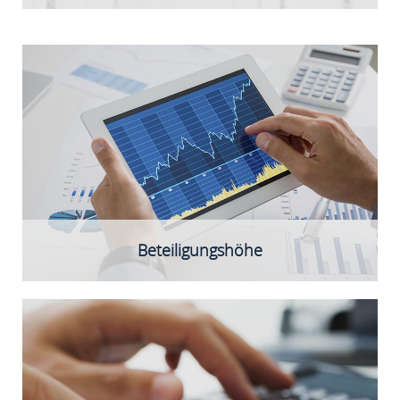
Bis zu 1,5 Mio. EUR inkl. Anschlussfinanzierung
Signifikantes Co-Investment privater Investoren
grundsätzlich erforderlich
Beteiligungshöhe
Ideen für innovative Produkte, Dienstleistungen oder
Verfahren mit erkennbarem Kundennutzen,
nachhaltigen Alleinstellungsmerkmalen,
einem klaren Geschäftsmodell,
hohem Skalierungs- und Wertsteigerungspotenzial