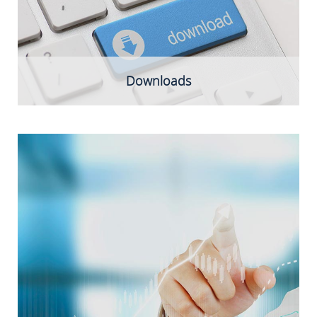
Downloads
Unter besonderer Berücksichtigung der
Regionalen
Innovationsstrategie 2020
für das Land Mecklenburg-
Vorpommern sind wir grundsätzlich offen für alle
Branchen. Unseren Schwerpunkt sehen wir dabei in
den Bereichen ITK, Life Science, Umwelt- &
Energietechnik sowie Maschinenbau.