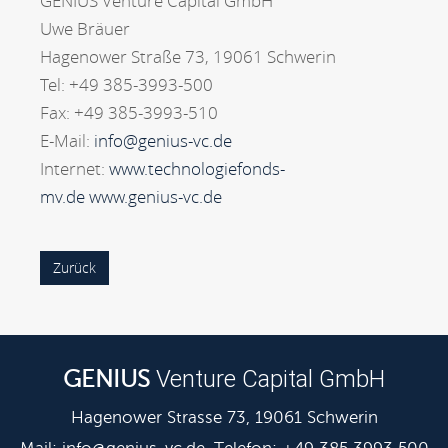
GENIUS Venture Capital GmbH
Uwe Bräuer
Hagenower Straße 73, 19061 Schwerin
Tel: +49 385-3993-500
Fax: +49 385-3993-510
E-Mail:
info@genius-vc.de
Internet:
www.technologiefonds-
mv.de
www.genius-vc.de
Zurück
Venture Capital GmbH
GENIUS
Hagenower Strasse 73, 19061 Schwerin