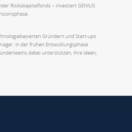
er Risikokapitalfonds – investiert GENIUS
ansionsphase.
echnologiebasierten Gründern und Start-ups
anager. In der frühen Entwicklungsphase
ünderteams dabei unterstützen, ihre Ideen,