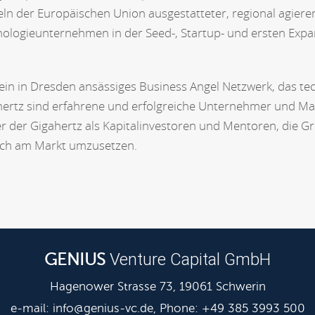
 der Europäischen Union ausgestatteter, regional agierend
nologieunternehmen in der Seed-, Startup- und ersten Exp
ein in Dresden ansässiges Business Angel Netzwerk, das t
gahertz sind erfahrene und erfolgreiche Unternehmer und M
 der Gigahertz als Kapitalinvestoren und Mentoren, die Gr
ich am Markt umzusetzen.
Venture Capital GmbH
GENIUS
Hagenower Strasse 73, 19061 Schwerin
e-mail:
info@genius-vc.de
, Phone: +49 385 3993 500