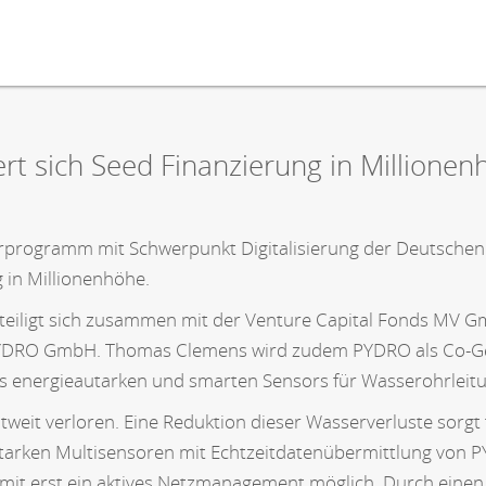
rt sich Seed Finanzierung in Millionen
rprogramm mit Schwerpunkt Digitalisierung der Deutschen 
g in Millionenhöhe.
teiligt sich zusammen mit der Venture Capital Fonds MV
YDRO GmbH. Thomas Clemens wird zudem PYDRO als Co-Gesc
es energieautarken und smarten Sensors für Wasserohrleitun
weit verloren. Eine Reduktion dieser Wasserverluste sorgt 
eautarken Multisensoren mit Echtzeitdatenübermittlung vo
 erst ein aktives Netzmanagement möglich. Durch einen di