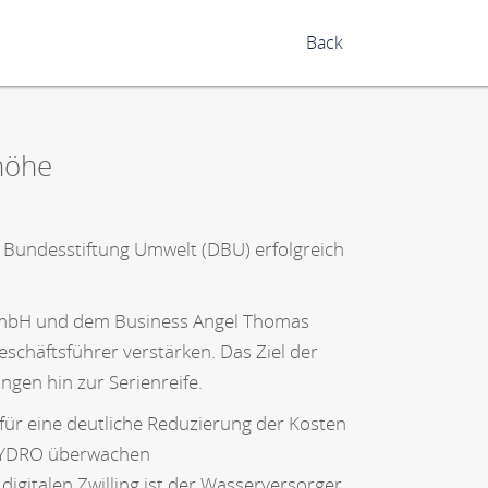
Back
höhe
Bundesstiftung Umwelt (DBU) erfolgreich
 GmbH und dem Business Angel Thomas
häftsführer verstärken. Das Ziel der
gen hin zur Serienreife.
für eine deutliche Reduzierung der Kosten
n PYDRO überwachen
gitalen Zwilling ist der Wasserversorger