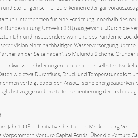
ben und Störungen schnell zu erkennen oder gar vorauszusag
Startup-Unternehmen für eine Förderung innerhalb des n
en Bundesstiftung Umwelt (DBU) ausgewählt. „Durch die ver
tzten Jahr und insbesondere während des Pandemie-Lockdo
serer Vision einer nachhaltigen Wasserversorgung überzeug
 Partner an der Seite haben“, so Mulundu Sichone, Gründe
 Trinkwasserrohrleitungen, um über eine selbst entwickel
 Daten wie etwa Durchfluss, Druck und Temperatur sofort un
rnehmen verfolgt dabei den Ansatz, seine energieautarken M
glichst zügige und breite Implementierung der Technologi
H
im Jahr 1998 auf Initiative des Landes Mecklenburg-Vorp
g-Vorpommern Venture Capital Fonds. Über die Venture 