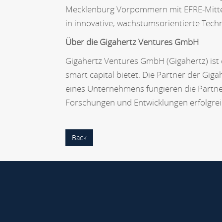
Mecklenburg Vorpommern mit EFRE-Mitteln
in innovative, wachstumsorientierte Tech
Über die Gigahertz Ventures GmbH
Gigahertz Ventures GmbH (Gigahertz) ist 
smart capital bietet. Die Partner der Gi
eines Unternehmens fungieren die Partner
Forschungen und Entwicklungen erfolgre
Back