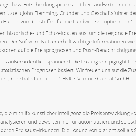
gs- bzw. Entscheidungsprozess ist bei Landwirten noch häu
“, stellt John Flemming, Gründer und Geschäftsführer der pi
Handel von Rohstoffen für die Landwirte zu optimieren.“
en historische- und Echtzeitdaten aus, um die regionale Pr
en. Der Software-Nutzer erhält wichtige Informationen wie 
sfaktoren auf die Preisprognosen und Push-Benachrichtigun
ür uns außerordentlich spannend. Die Lösung von pigright lie
d statistischen Prognosen basiert. Wir freuen uns auf die
äuer, Geschäftsführer der GENIUS Venture Capital GmbH.
e, die mithilfe künstlicher Intelligenz die Preisentwicklung
analysieren und bewerten hierfür automatisiert und selbs
 deren Preisauswirkungen. Die Lösung von pigright soll als