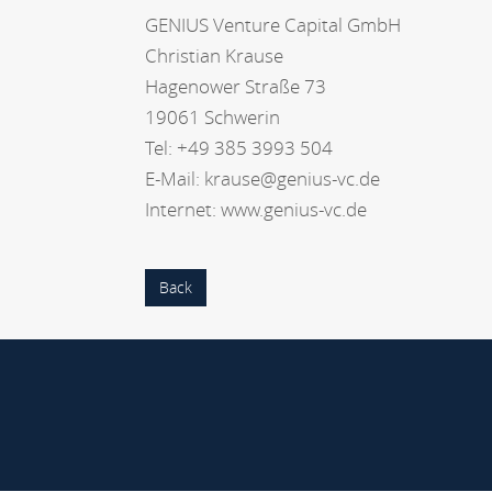
GENIUS Venture Capital GmbH
Christian Krause
Hagenower Straße 73
19061 Schwerin
Tel: +49 385 3993 504
E-Mail: krause@genius-vc.de
Internet: www.genius-vc.de
Back