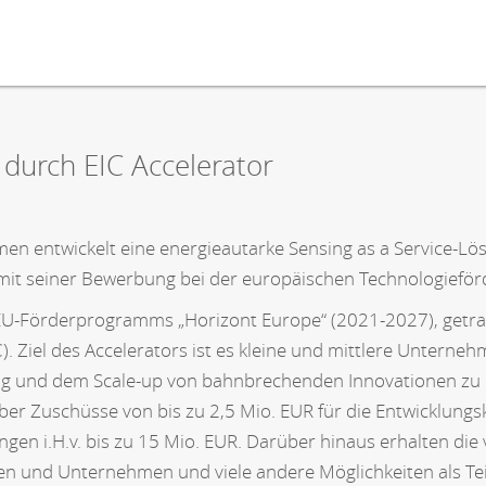
durch EIC Accelerator
n entwickelt eine energieautarke Sensing as a Service-Lös
t seiner Bewerbung bei der europäischen Technologieför
des EU-Förderprogramms „Horizont Europe“ (2021-2027), get
). Ziel des Accelerators ist es kleine und mittlere Untern
ng und dem Scale-up von bahnbrechenden Innovationen zu 
ber Zuschüsse von bis zu 2,5 Mio. EUR für die Entwicklungs
gungen i.H.v. bis zu 15 Mio. EUR. Darüber hinaus erhalten 
en und Unternehmen und viele andere Möglichkeiten als Tei