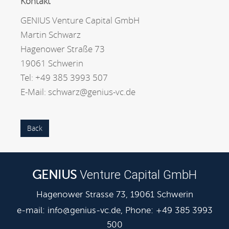
Kontakt
GENIUS Venture Capital GmbH
Martin Schwarz
Hagenower Straße 73
19061 Schwerin
Tel: +49 385 3993 507
E-Mail: schwarz@genius-vc.de
Back
Venture Capital GmbH
GENIUS
Hagenower Strasse 73, 19061 Schwerin
e-mail:
info@genius-vc.de
, Phone: +49 385 3993
500